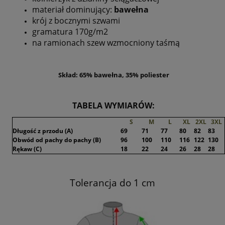
materiał dominujący:
bawełna
krój z bocznymi szwami
gramatura 170g/m2
na ramionach szew wzmocniony taśmą
Skład: 65% bawełna, 35% poliester
TABELA WYMIARÓW:
S
M
L
XL
2XL
3XL
Długość z przodu (A)
69
71
77
80
82
83
Obwód od pachy do pachy (B)
96
100
110
116
122
130
Rękaw (C)
18
22
24
26
28
28
Tolerancja do 1 cm