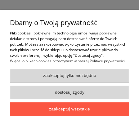
Możliwość wykonania logowania produktu z
Dbamy o Twoją prywatność
Twoim logo (minimalna ilość 6 sztuk) -
zapytaj
biuro@windrose.com.pl
Pliki cookies i pokrewne im technologie umożliwiają poprawne
działanie strony i pomagają nam dostosować ofertę do Twoich
potrzeb. Możesz zaakceptować wykorzystanie przez nas wszystkich
tych plików i przejść do sklepu lub dostosować użycie plików do
swoich preferencji, wybierając opcję "Dostosuj zgody".
Więcej o plikach cookies przeczytasz w naszej Polityce prywatności.
Moje konto
zaakceptuj tylko niezbędne
Płatności i dostawa
dostosuj zgody
Informacje
zaakceptuj wszystkie
O nas
pokaż pełną wersję strony