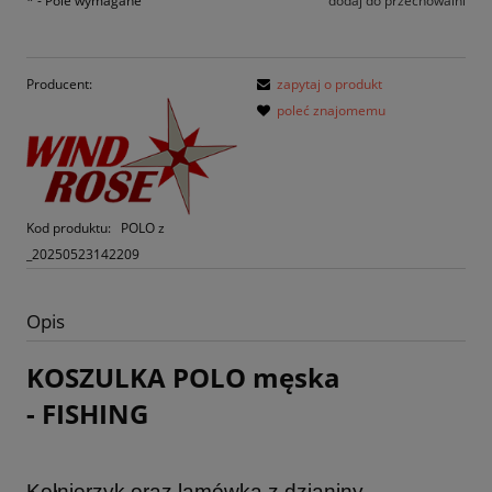
*
- Pole wymagane
dodaj do przechowalni
Producent:
zapytaj o produkt
poleć znajomemu
Kod produktu:
POLO z
_20250523142209
Opis
KOSZULKA POLO męska
- FISHING
Kołnierzyk oraz lamówka z dzianiny