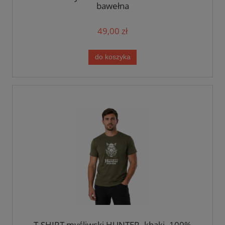
bawełna
49,00 zł
do koszyka
T-SHIRT myśliwski HUNTER- khaki- 100%