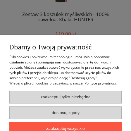
Zestaw 3 koszulek myśliwskich - 100%
bawełna- Khaki- HUNTER
119,00 zł
Dbamy o Twoją prywatność
do koszyka
Pliki cookies i pokrewne im technologie umożliwiają poprawne
działanie strony i pomagają nam dostosować ofertę do Twoich
potrzeb. Możesz zaakceptować wykorzystanie przez nas wszystkich
tych plików i przejść do sklepu lub dostosować użycie plików do
swoich preferencji, wybierając opcję "Dostosuj zgody".
Więcej o plikach cookies przeczytasz w naszej Polityce prywatności.
Moje konto
zaakceptuj tylko niezbędne
Płatności i dostawa
dostosuj zgody
Informacje
zaakceptuj wszystkie