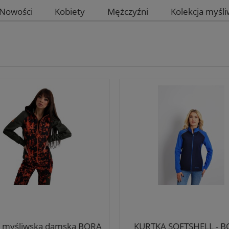
Nowości
Kobiety
Mężczyźni
Kolekcja myśl
a myśliwska damska BORA
KURTKA SOFTSHELL - B