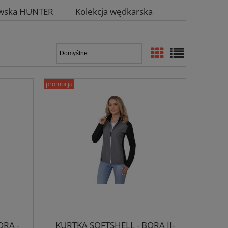
iwska HUNTER
Kolekcja wędkarska
promocja
ORA -
KURTKA SOFTSHELL - BORA II-