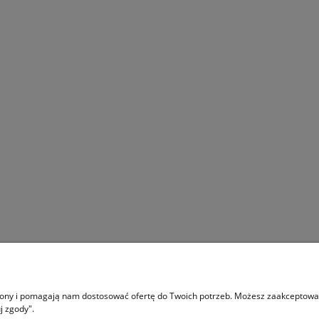
a koszulka wędkarska -
Dziecięca koszulka wędkarska 
iesko - biała - small
zielono - pomarańczowa - smal
15,00 zł
15,00 zł
29,00 zł
29,00 zł
a regularna:
Cena regularna:
29,00 zł
29,00 zł
niższa cena:
Najniższa cena:
do koszyka
do koszyka
 dostawa
Informacje
trony i pomagają nam dostosować ofertę do Twoich potrzeb. Możesz zaakceptować 
j zgody".
ści
Regulaminy