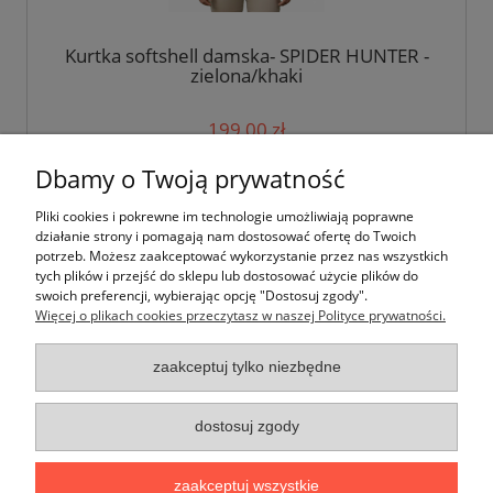
Kurtka softshell damska- SPIDER HUNTER -
zielona/khaki
199,00 zł
Dbamy o Twoją prywatność
do koszyka
Pliki cookies i pokrewne im technologie umożliwiają poprawne
działanie strony i pomagają nam dostosować ofertę do Twoich
potrzeb. Możesz zaakceptować wykorzystanie przez nas wszystkich
tych plików i przejść do sklepu lub dostosować użycie plików do
swoich preferencji, wybierając opcję "Dostosuj zgody".
Więcej o plikach cookies przeczytasz w naszej Polityce prywatności.
Moje konto
zaakceptuj tylko niezbędne
Płatności i dostawa
dostosuj zgody
Informacje
zaakceptuj wszystkie