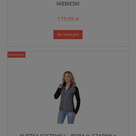
NIEBIESKI
179,99 zł
do koszyka
promocja
KURTKA SOFTSHELL - BORA II- CZARNY +