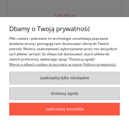
149,00 zł
Dbamy o Twoją prywatność
do koszyka
Pliki cookies i pokrewne im technologie umożliwiają poprawne
działanie strony i pomagają nam dostosować ofertę do Twoich
potrzeb. Możesz zaakceptować wykorzystanie przez nas wszystkich
tych plików i przejść do sklepu lub dostosować użycie plików do
swoich preferencji, wybierając opcję "Dostosuj zgody".
Więcej o plikach cookies przeczytasz w naszej Polityce prywatności.
Moje konto
zaakceptuj tylko niezbędne
Płatności i dostawa
dostosuj zgody
Informacje
zaakceptuj wszystkie
O nas