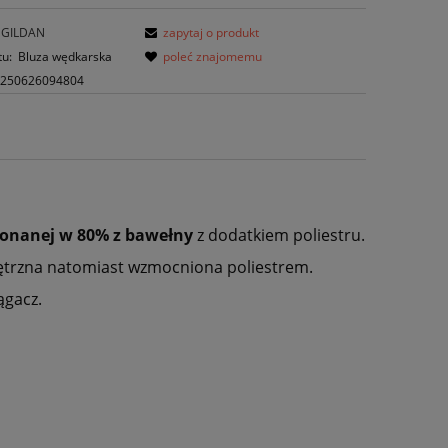
GILDAN
zapytaj o produkt
tu:
Bluza wędkarska
poleć znajomemu
0250626094804
onanej w 80% z bawełny
z dodatkiem poliestru.
nętrzna natomiast wzmocniona poliestrem.
ągacz.