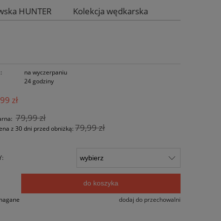
iwska HUNTER
Kolekcja wędkarska
:
na wyczerpaniu
24 godziny
99 zł
79,99 zł
arna:
79,99 zł
ena z 30 dni przed obniżką:
Y:
do koszyka
.
ymagane
dodaj do przechowalni