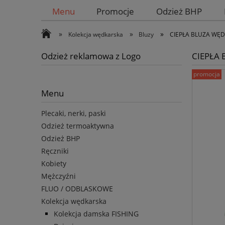
Menu
Promocje
Odzież BHP
»
»
»
Kolekcja wędkarska
Bluzy
CIEPŁA BLUZA WĘDK
Odzież reklamowa z Logo
CIEPŁA 
promocja
Menu
Plecaki, nerki, paski
Odzież termoaktywna
Odzież BHP
Ręczniki
Kobiety
Mężczyźni
FLUO / ODBLASKOWE
Kolekcja wędkarska
Kolekcja damska FISHING