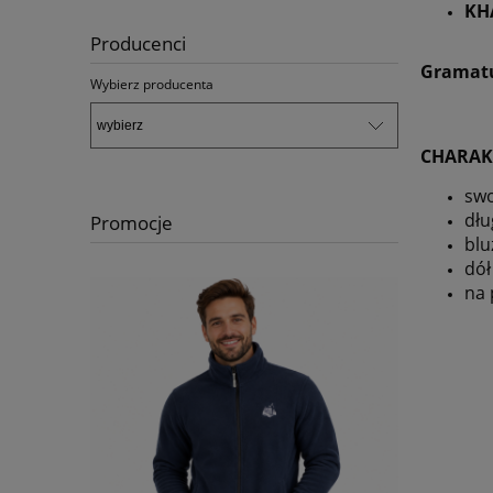
KH
Producenci
Gramatu
Wybierz producenta
CHARAK
sw
dłu
Promocje
blu
dół
na 