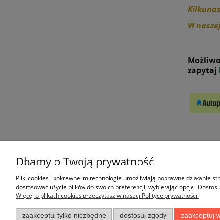
Kilkunas
W naszej
Możliwo
zapytaj
Dbamy o Twoją prywatność
Moje konto
Płatności i
Pliki cookies i pokrewne im technologie umożliwiają poprawne działanie s
dostosować użycie plików do swoich preferencji, wybierając opcję "Dostosu
Twoje zamówienia
Formy płatno
Więcej o plikach cookies przeczytasz w naszej Polityce prywatności.
Ustawienia konta
Czas i koszt
zaakceptuj tylko niezbędne
dostosuj zgody
zaakceptuj w
Przechowalnia
Czas realiza