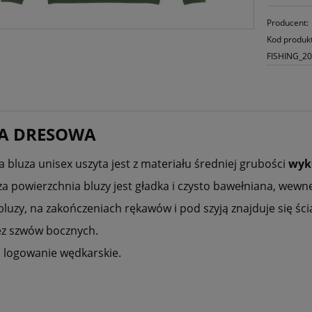
Producent:
Kod produk
FISHING_2
A DRESOWA
a bluza unisex uszyta jest z materiału średniej grubości
wyk
a powierzchnia bluzy jest gładka i czysto bawełniana, wew
bluzy, na zakończeniach rękawów i pod szyją znajduje się ści
ez szwów bocznych.
 logowanie wędkarskie.