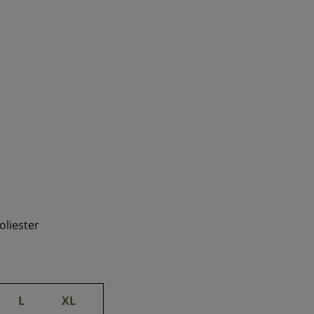
oliester
L
XL