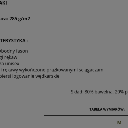
AKI
ra: 285 g/m2
TERYSTYKA :
obodny fason
gi rękaw
za unisex
 i rękawy wykończone prążkowanymi ściągaczami
piersi logowanie wędkarskie
Skład: 80% bawełna, 20% p
TABELA WYMIARÓW:
M