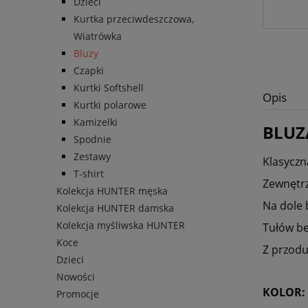
Dzieci
Kurtka przeciwdeszczowa,
Wiatrówka
Bluzy
Czapki
Kurtki Softshell
Opis
Kurtki polarowe
Kamizelki
BLUZ
Spodnie
Zestawy
Klasyczn
T-shirt
Zewnętrz
Kolekcja HUNTER męska
Na dole 
Kolekcja HUNTER damska
Kolekcja myśliwska HUNTER
Tułów b
Koce
Z przodu
Dzieci
Nowości
KOLOR:
Promocje