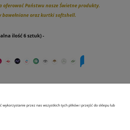
ala oferować Państwu nasze Świetne produkty.
y bawełniane oraz kurtki softshell.
na ilość 6 sztuk) -
O nas
wykorzystanie przez nas wszystkich tych plików i przejść do sklepu lub
Kontakt i dane firmy
Zamówienia Hurtowe
O firmie