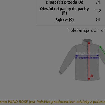
Długość z przodu (A)
74
Obwód od pachy do pachy
112
(B)
Rękaw (C)
64
MYŚLIWSKA Z DASZKIEM
CIEPŁA BLUZA WĘDKARSKA
HUNTER- MORO
FISHING- UNISEX- khaki
Tolerancja do 1 
49,99 zł
49,99 zł
69,00 zł
79,99 zł
a regularna:
Cena regularna:
69,00 zł
79,99 zł
niższa cena:
Najniższa cena:
do koszyka
do koszyka
rma WIND ROSE jest Polskim producentem odzieży z polaru