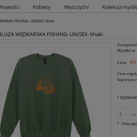
Nowości
Kobiety
Mężczyźni
Kolekcja myśl
ARSKA FISHING- UNISEX- khaki
BLUZA WĘDKARSKA FISHING- UNISEX- khaki
Dostępność
Wysyłka w:
49,
Cena:
Cena regul
Najniższa c
*
ROZMIAR
szt
*
- Pole w