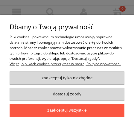
Dbamy o Twoją prywatność
Pliki cookies i pokrewne im technologie umożliwiają poprawne
Nie znaleziono produktów spełniających podane kryteria.
działanie strony i pomagają nam dostosować ofertę do Twoich
potrzeb. Możesz zaakceptować wykorzystanie przez nas wszystkich
tych plików i przejść do sklepu lub dostosować użycie plików do
swoich preferencji, wybierając opcję "Dostosuj zgody".
Więcej o plikach cookies przeczytasz w naszej Polityce prywatności.
Moje konto
zaakceptuj tylko niezbędne
Płatności i dostawa
dostosuj zgody
Informacje
zaakceptuj wszystkie
O nas
pokaż pełną wersję strony