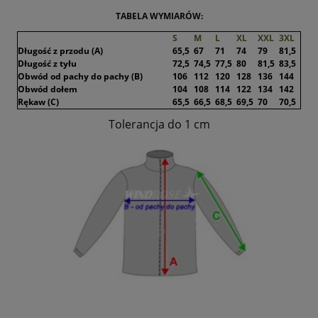
TABELA WYMIARÓW:
S
M
L
XL
XXL
3XL
Długość z przodu (A)
65,5
67
71
74
79
81,5
Długość z tyłu
72,5
74,5
77,5
80
81,5
83,5
Obwód od pachy do pachy (B)
106
112
120
128
136
144
Obwód dołem
104
108
114
122
134
142
Rękaw (C)
65,5
66,5
68,5
69,5
70
70,5
Tolerancja do 1 cm