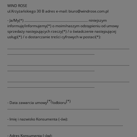
WIND ROSE
ul.Krzyżańskiego 30 B adres e-mail: biuro@windrose.com.pl
- Ja/My(*) ..................................................................... niniejszym
informuję/informujemy(*) o moim/naszym odstąpieniu od umowy
sprzedaży następujących rzeczy(*) / o świadczenie następującej
usługi(*) / o dostarczanie treści cyfrowych w postaci(*):
.....................................................................................................................................
...............................................................................................
.....................................................................................................................................
...............................................................................................
.....................................................................................................................................
...............................................................................................
(*)
(*)
- Data zawarcia umowy
/odbioru
..........................................................................................................................
- Imię i nazwisko Konsumenta (-ów):
..............................................................................................................................
- Adres Konsumenta (-ów):