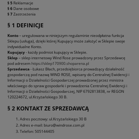
§ 5
Reklamacje
§ 6
Dane osobowe
§ 7
Zastrzeżenia
§ 1 DEFINICJE
Konto
– uregulowana w niniejszym regulaminie nieodpłatna funkcja
Sklepu (usługa), dzięki której Kupujący może założyć w Sklepie swoje
indywidualne Konto.
Kupujący
- każdy podmiot kupujący w Sklepie.
Sklep
– sklep internetowy Wind Rose prowadzony przez Sprzedawcę
pod adresem
https://sklep170900.shoparena.pl
Sprzedawca
- Łukasz Błach, przedsiębiorca prowadzący działalność
gospodarczą pod nazwą WIND ROSE, wpisany do Centralnej Ewidencji i
Informacji o Działalności Gospodarczej prowadzonej przez ministra
właściwego do spraw gospodarki i prowadzenia Centralnej Ewidencji i
Informacji o Działalności Gospodarczej, NIP 6792813838, nr REGON
120224672, ul.Krzyżańskiego 30 B.
§ 2 KONTAKT ZE SPRZEDAWCĄ
Adres pocztowy: ul.Krzyżańskiego 30 B
Adres e-mail: biuro@windrose.com.pl
Telefon: 505144405