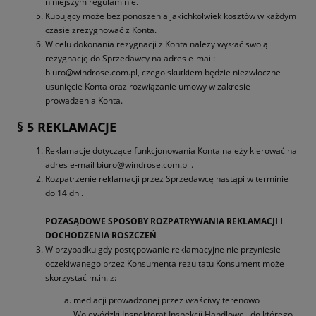
niniejszym regulaminie.
Kupujący może bez ponoszenia jakichkolwiek kosztów w każdym
czasie zrezygnować z Konta.
W celu dokonania rezygnacji z Konta należy wysłać swoją
rezygnację do Sprzedawcy na adres e-mail:
biuro@windrose.com.pl, czego skutkiem będzie niezwłoczne
usunięcie Konta oraz rozwiązanie umowy w zakresie
prowadzenia Konta.
§ 5 REKLAMACJE
Reklamacje dotyczące funkcjonowania Konta należy kierować na
adres e-mail biuro@windrose.com.pl .
Rozpatrzenie reklamacji przez Sprzedawcę nastąpi w terminie
do 14 dni.
POZASĄDOWE SPOSOBY ROZPATRYWANIA REKLAMACJI I
DOCHODZENIA ROSZCZEŃ
W przypadku gdy postępowanie reklamacyjne nie przyniesie
oczekiwanego przez Konsumenta rezultatu Konsument może
skorzystać m.in. z:
mediacji prowadzonej przez właściwy terenowo
Wojewódzki Inspektorat Inspekcji Handlowej, do którego