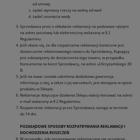
od umowy
żądać wymiany rzeczy na wolną od wad
żądać usunięcia wady
Sprzedawca prosi o składanie reklamacji na podstawie rękojmi
na adres pocztowy lub elektroniczny wskazany w § 2
Regulaminu.
Jeśli okaże się, że dla rozpatrzenia reklamacji konieczne jest
dostarczenie reklamowanego towaru do Sprzedawcy, Kupujący
jest zobowiązany do dostarczenia tego towaru, w przypadku
Konsumenta na koszt Sprzedawcy, na adres ul.Krzyżańskiego 30
B.
Jeśli na towar została udzielona dodatkowo gwarancja,
informacja o niej, a także o jej warunkach, jest dostępna w opisie
produktu w Sklepie.
Reklamacje dotyczące działania Sklepu należy kierować na adres
e-mail wskazany w § 2 Regulaminu.
Rozpatrzenie reklamacji przez Sprzedawcę nastąpi w terminie
do 14 dni.
POZASĄDOWE SPOSOBY ROZPATRYWANIA REKLAMACJI I
DOCHODZENIA ROSZCZEŃ
W przypadku, gdy postępowanie reklamacyjne nie przyniesie