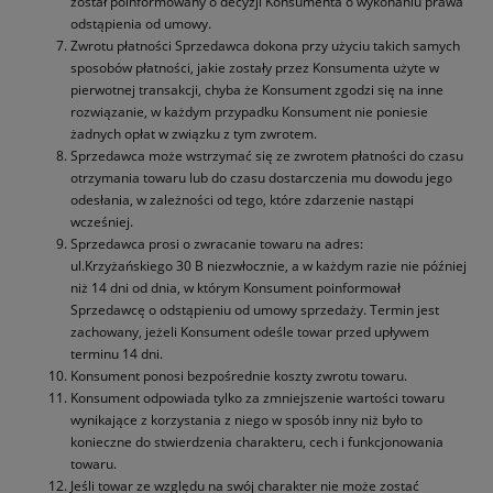
został poinformowany o decyzji Konsumenta o wykonaniu prawa
odstąpienia od umowy.
Zwrotu płatności Sprzedawca dokona przy użyciu takich samych
sposobów płatności, jakie zostały przez Konsumenta użyte w
pierwotnej transakcji, chyba że Konsument zgodzi się na inne
rozwiązanie, w każdym przypadku Konsument nie poniesie
żadnych opłat w związku z tym zwrotem.
Sprzedawca może wstrzymać się ze zwrotem płatności do czasu
otrzymania towaru lub do czasu dostarczenia mu dowodu jego
odesłania, w zależności od tego, które zdarzenie nastąpi
wcześniej.
Sprzedawca prosi o zwracanie towaru na adres:
ul.Krzyżańskiego 30 B niezwłocznie, a w każdym razie nie później
niż 14 dni od dnia, w którym Konsument poinformował
Sprzedawcę o odstąpieniu od umowy sprzedaży. Termin jest
zachowany, jeżeli Konsument odeśle towar przed upływem
terminu 14 dni.
Konsument ponosi bezpośrednie koszty zwrotu towaru.
Konsument odpowiada tylko za zmniejszenie wartości towaru
wynikające z korzystania z niego w sposób inny niż było to
konieczne do stwierdzenia charakteru, cech i funkcjonowania
towaru.
Jeśli towar ze względu na swój charakter nie może zostać