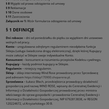
§ 8
Wyjątki od prawa odstąpienia od umowy
§ 9
Reklamacje
§ 10
Dane osobowe
§ 11
Zastrzeżenia
Załącznik nr 1:
Wzór formularza odstąpienia od umowy
§ 1 DEFINICJE
Dni robocze
– dni od poniedziałku do piątku za wyjątkiem dni ustawowo
wolnych od pracy.
Konto
– uregulowana odrębnym regulaminem nieodpłatna funkcja
Sklepu (usługa świadczona drogą elektroniczną), dzięki której Kupujący
może założyć w Sklepie swoje indywidualne Konto.
Konsument
– konsument w rozumieniu przepisów Kodeksu cywilnego.
Kupujący
– każdy podmiot kupujący w Sklepie.
Regulamin
– niniejszy regulamin.
Sklep
– sklep internetowy Wind Rose prowadzony przez Sprzedawcę
pod adresem
https://sklep170900.shoparena.pl
.
Sprzedawca
– Łukasz Błach, przedsiębiorca prowadzący działalność
gospodarczą pod nazwą WIND ROSE, wpisany do Centralnej Ewidencji i
Informacji o Działalności Gospodarczej prowadzonej przez ministra
właściwego do spraw gospodarki i prowadzenia Centralnej Ewidencji i
Informacji o Działalności Gospodarczej, NIP 6792813838, nr REGON
120224672, ul.Krzyżańskiego 30 B.