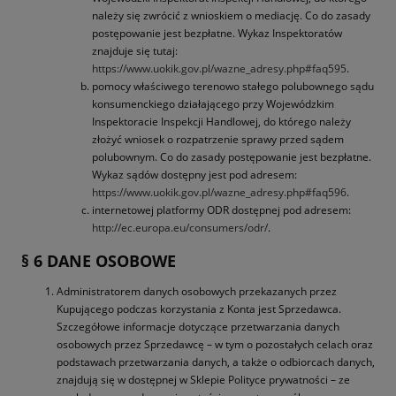
należy się zwrócić z wnioskiem o mediację. Co do zasady
postępowanie jest bezpłatne. Wykaz Inspektoratów
znajduje się tutaj:
https://www.uokik.gov.pl/wazne_adresy.php#faq595
.
pomocy właściwego terenowo stałego polubownego sądu
konsumenckiego działającego przy Wojewódzkim
Inspektoracie Inspekcji Handlowej, do którego należy
złożyć wniosek o rozpatrzenie sprawy przed sądem
polubownym. Co do zasady postępowanie jest bezpłatne.
Wykaz sądów dostępny jest pod adresem:
https://www.uokik.gov.pl/wazne_adresy.php#faq596
.
internetowej platformy ODR dostępnej pod adresem:
http://ec.europa.eu/consumers/odr/
.
§ 6 DANE OSOBOWE
Administratorem danych osobowych przekazanych przez
Kupującego podczas korzystania z Konta jest Sprzedawca.
Szczegółowe informacje dotyczące przetwarzania danych
osobowych przez Sprzedawcę – w tym o pozostałych celach oraz
podstawach przetwarzania danych, a także o odbiorcach danych,
znajdują się w dostępnej w Sklepie Polityce prywatności – ze