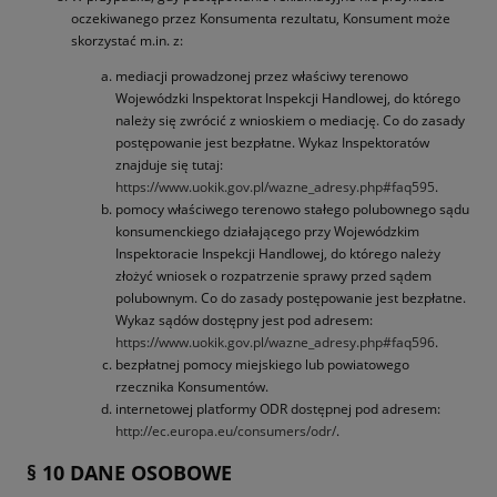
oczekiwanego przez Konsumenta rezultatu, Konsument może
skorzystać m.in. z:
mediacji prowadzonej przez właściwy terenowo
Wojewódzki Inspektorat Inspekcji Handlowej, do którego
należy się zwrócić z wnioskiem o mediację. Co do zasady
postępowanie jest bezpłatne. Wykaz Inspektoratów
znajduje się tutaj:
https://www.uokik.gov.pl/wazne_adresy.php#faq595
.
pomocy właściwego terenowo stałego polubownego sądu
konsumenckiego działającego przy Wojewódzkim
Inspektoracie Inspekcji Handlowej, do którego należy
złożyć wniosek o rozpatrzenie sprawy przed sądem
polubownym. Co do zasady postępowanie jest bezpłatne.
Wykaz sądów dostępny jest pod adresem:
https://www.uokik.gov.pl/wazne_adresy.php#faq596
.
bezpłatnej pomocy miejskiego lub powiatowego
rzecznika Konsumentów.
internetowej platformy ODR dostępnej pod adresem:
http://ec.europa.eu/consumers/odr/
.
§ 10 DANE OSOBOWE