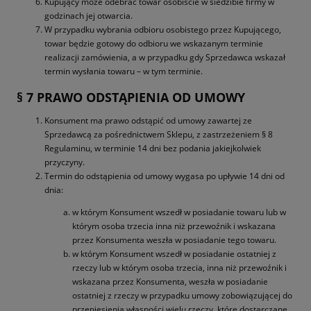
Kupujący może odebrać towar osobiście w siedzibie firmy w
godzinach jej otwarcia.
W przypadku wybrania odbioru osobistego przez Kupującego,
towar będzie gotowy do odbioru we wskazanym terminie
realizacji zamówienia, a w przypadku gdy Sprzedawca wskazał
termin wysłania towaru – w tym terminie.
§ 7 PRAWO ODSTĄPIENIA OD UMOWY
Konsument ma prawo odstąpić od umowy zawartej ze
Sprzedawcą za pośrednictwem Sklepu, z zastrzeżeniem § 8
Regulaminu, w terminie 14 dni bez podania jakiejkolwiek
przyczyny.
Termin do odstąpienia od umowy wygasa po upływie 14 dni od
dnia:
w którym Konsument wszedł w posiadanie towaru lub w
którym osoba trzecia inna niż przewoźnik i wskazana
przez Konsumenta weszła w posiadanie tego towaru.
w którym Konsument wszedł w posiadanie ostatniej z
rzeczy lub w którym osoba trzecia, inna niż przewoźnik i
wskazana przez Konsumenta, weszła w posiadanie
ostatniej z rzeczy w przypadku umowy zobowiązującej do
przeniesienia własności wielu rzeczy, które dostarczane