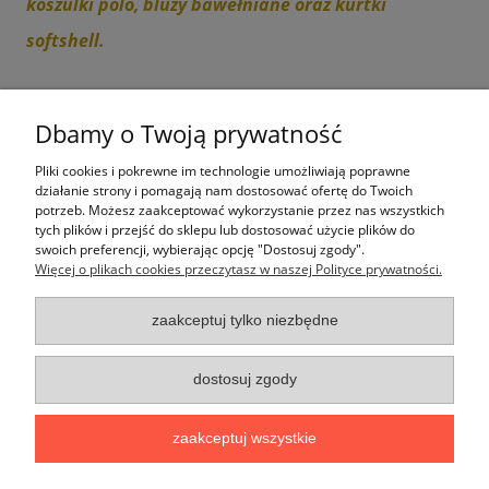
koszulki polo, bluzy bawełniane oraz kurtki
softshell.
Możliwość wykonania logowania produktu z
Dbamy o Twoją prywatność
Twoim logo (minimalna ilość 6 sztuk) -
zapytaj
biuro@windrose.com.pl
Pliki cookies i pokrewne im technologie umożliwiają poprawne
działanie strony i pomagają nam dostosować ofertę do Twoich
potrzeb. Możesz zaakceptować wykorzystanie przez nas wszystkich
tych plików i przejść do sklepu lub dostosować użycie plików do
swoich preferencji, wybierając opcję "Dostosuj zgody".
Więcej o plikach cookies przeczytasz w naszej Polityce prywatności.
Moje konto
zaakceptuj tylko niezbędne
Płatności i dostawa
dostosuj zgody
Informacje
zaakceptuj wszystkie
O nas