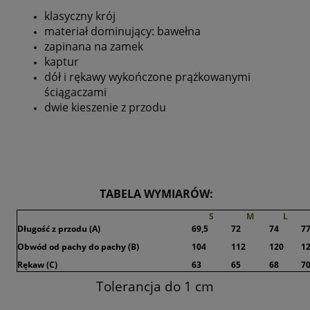
klasyczny krój
materiał dominujący: bawełna
zapinana na zamek
kaptur
dół i rękawy wykończone prążkowanymi
ściągaczami
dwie kieszenie z przodu
TABELA WYMIARÓW:
S
M
L
Długość z przodu (A)
69,5
72
74
7
Obwód od pachy do pachy (B)
104
112
120
1
Rękaw (C)
63
65
68
7
Tolerancja do 1 cm