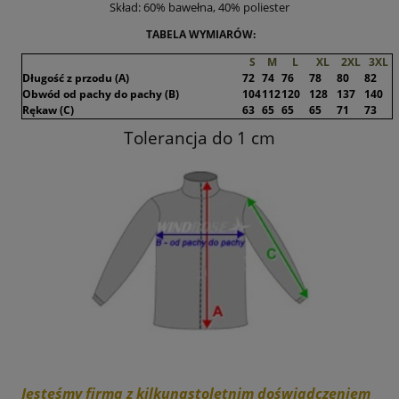
Skład: 60% bawełna, 40% poliester
TABELA WYMIARÓW:
S
M
L
XL
2XL
3XL
Długość z przodu (A)
72
74
76
78
80
82
Obwód od pachy do pachy (B)
104
112
120
128
137
140
Rękaw (C)
63
65
65
65
71
73
Tolerancja do 1 cm
Jesteśmy firmą z kilkunastoletnim doświadczeniem