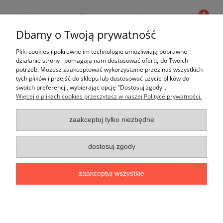
Dbamy o Twoją prywatność
Pliki cookies i pokrewne im technologie umożliwiają poprawne
Ten produkt jest niedostępny.
działanie strony i pomagają nam dostosować ofertę do Twoich
potrzeb. Możesz zaakceptować wykorzystanie przez nas wszystkich
tych plików i przejść do sklepu lub dostosować użycie plików do
swoich preferencji, wybierając opcję "Dostosuj zgody".
Więcej o plikach cookies przeczytasz w naszej Polityce prywatności.
Moje konto
zaakceptuj tylko niezbędne
Płatności i dostawa
dostosuj zgody
Informacje
zaakceptuj wszystkie
O nas
pokaż pełną wersję strony