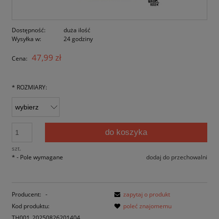
Dostępność:
duża ilość
Wysyłka w:
24 godziny
47,99 zł
Cena:
*
ROZMIARY:
do koszyka
szt.
*
- Pole wymagane
dodaj do przechowalni
Producent:
-
zapytaj o produkt
Kod produktu:
poleć znajomemu
TH001_20250826201404