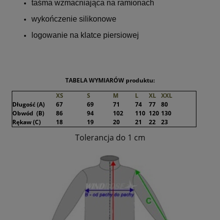
taśma wzmacniająca na ramionach
wykończenie silikonowe
logowanie na klatce piersiowej
TABELA WYMIARÓW produktu:
XS
S
M
L
XL
XXL
Długość (A)
67
69
71
74
77
80
Obwód (B)
86
94
102
110
120
130
Rękaw (C)
18
19
20
21
22
23
Tolerancja do 1 cm