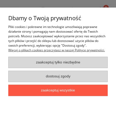
Dbamy o Twoją prywatność
Pliki cookies i pokrewne im technologie umożliwiają poprawne
Ten produkt jest niedostępny.
działanie strony i pomagają nam dostosować ofertę do Twoich
potrzeb. Możesz zaakceptować wykorzystanie przez nas wszystkich
tych plików i przejść do sklepu lub dostosować użycie plików do
swoich preferencji, wybierając opcję "Dostosuj zgody".
Więcej o plikach cookies przeczytasz w naszej Polityce prywatności.
Moje konto
zaakceptuj tylko niezbędne
Płatności i dostawa
dostosuj zgody
Informacje
zaakceptuj wszystkie
O nas
pokaż pełną wersję strony