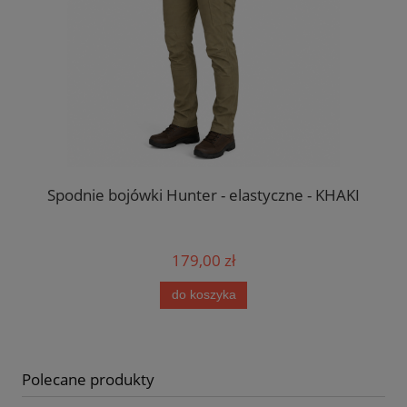
logo
Spodnie bojówki Hunter - elastyczne - KHAKI
Z
179,00 zł
do koszyka
Polecane produkty