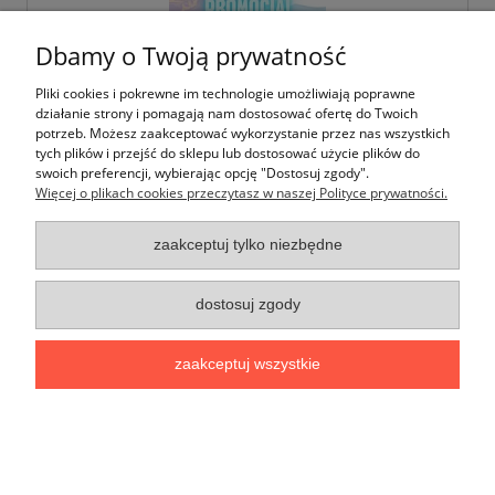
Dbamy o Twoją prywatność
Pliki cookies i pokrewne im technologie umożliwiają poprawne
działanie strony i pomagają nam dostosować ofertę do Twoich
potrzeb. Możesz zaakceptować wykorzystanie przez nas wszystkich
tych plików i przejść do sklepu lub dostosować użycie plików do
swoich preferencji, wybierając opcję "Dostosuj zgody".
Więcej o plikach cookies przeczytasz w naszej Polityce prywatności.
zaakceptuj tylko niezbędne
Zestaw 3 koszulek dziecięcych - wędkarskich
- fiolet + niebiesko-pomarańczowa + mięta
dostosuj zgody
87,00 zł
zaakceptuj wszystkie
do koszyka
«
1
2
»