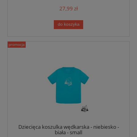
27,99 zł
do koszyka
promocja
Dziecięca koszulka wędkarska - niebiesko -
biała - small