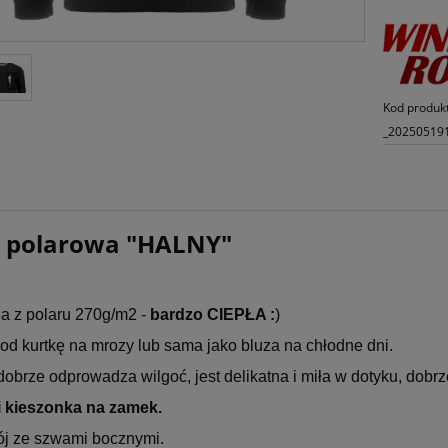
Kod produk
_20250519
a polarowa "HALNY"
 z polaru 270g/m2 -
bardzo CIEPŁA :
)
od kurtkę na mrozy lub sama jako bluza na chłodne dni.
obrze odprowadza wilgoć, jest delikatna i miła w dotyku, dobr
i kieszonka na zamek.
rój ze szwami bocznymi.