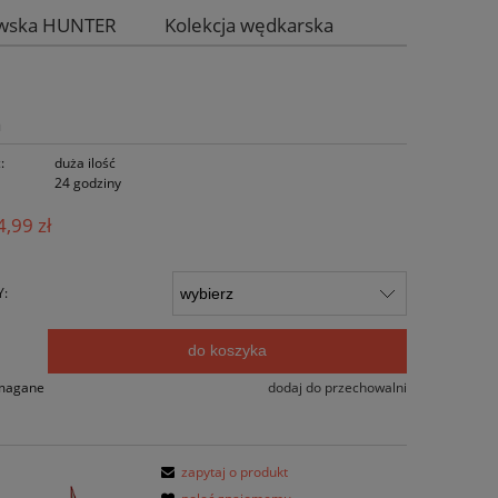
iwska HUNTER
Kolekcja wędkarska
a
:
duża ilość
24 godziny
,99 zł
Y:
do koszyka
.
ymagane
dodaj do przechowalni
zapytaj o produkt