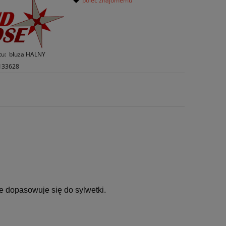
poleć znajomemu
tu:
bluza HALNY
133628
ze dopasowuje się do sylwetki.