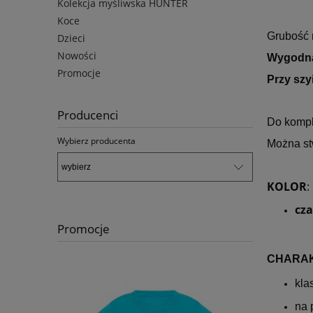
Kolekcja myśliwska HUNTER
Koce
Grubość 
Dzieci
Nowości
Wygodna
Promocje
Przy szy
Producenci
Do komple
Wybierz producenta
Można st
KOLOR
:
cz
Promocje
CHARAK
kla
na 