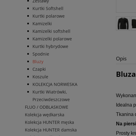
Zestawy
Kurtki Softshell
Kurtki polarowe
Kamizelki
Kamizelki softshell
Kamizelki polarowe
Kurtki hybrydowe
Spodnie
Opis
Bluzy
Czapki
Bluz
Koszule
KOLEKCJA NORWESKA
Kurtki Wiatrówki,
Wykonana
Przeciwdeszczowe
Idealna p
FLUO / ODBLASKOWE
Kolekcja wędkarska
Tkanina d
Kolekcja HUNTER męska
Na piers
Kolekcja HUNTER damska
Prosty k