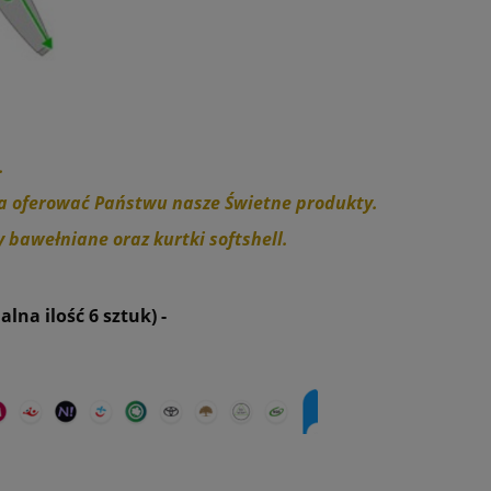
.
ala oferować Państwu nasze Świetne produkty.
y bawełniane oraz kurtki softshell.
na ilość 6 sztuk) -