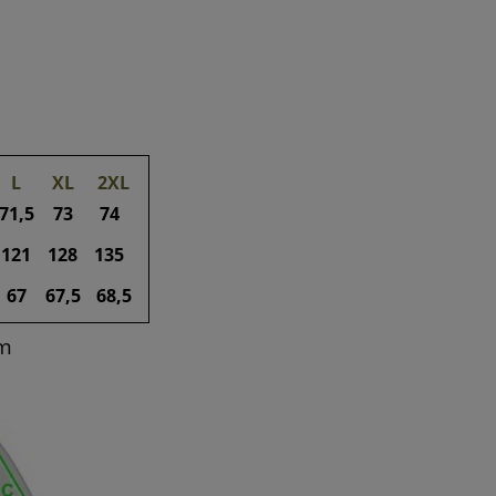
L
XL
2XL
71,5
73
74
-
BODY DZIECIĘCE Z NADRUKIEM
BODY DZIECIĘC
121
128
135
WĘDKARSKIM- białe
WĘDKARSKIM-
67
67,5
68,5
15,00 zł
15,0
cm
29,00 zł
Cena regularna:
Cena regular
29,00 zł
Najniższa cena:
Najniższa ce
do koszyka
do ko