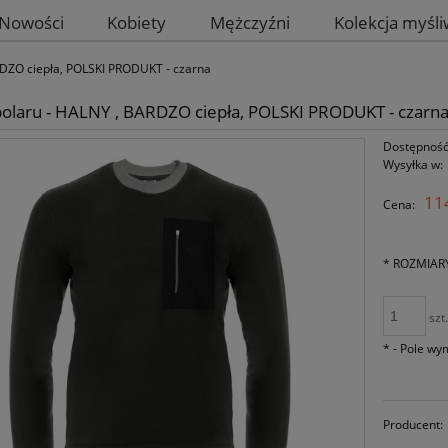
Nowości
Kobiety
Mężczyźni
Kolekcja myśl
RDZO ciepła, POLSKI PRODUKT - czarna
polaru - HALNY , BARDZO ciepła, POLSKI PRODUKT - czarn
Dostępność
Wysyłka w:
114
Cena:
*
ROZMIAR
szt
*
- Pole w
Producent: