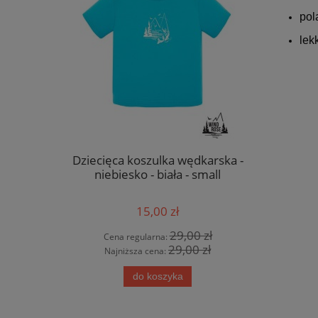
pola
lek
Dziecięca koszulka wędkarska -
Dziecięc
niebiesko - biała - small
zielono 
15,00 zł
29,00 zł
Cena regularna:
Cen
29,00 zł
Najniższa cena:
Naj
do koszyka