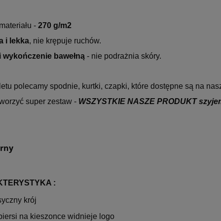
materiału -
27
0 g/m2
 i lekka
, nie krępuje ruchów.
i wykończenie bawełną
- nie podrażnia skóry.
tu polecamy spodnie, kurtki, czapki, które dostępne są na nas
worzyć super zestaw -
WSZYSTKIE NASZE PRODUKT szyjemy
arny
TERYSTYKA :
syczny krój
piersi na kieszonce widnieje logo