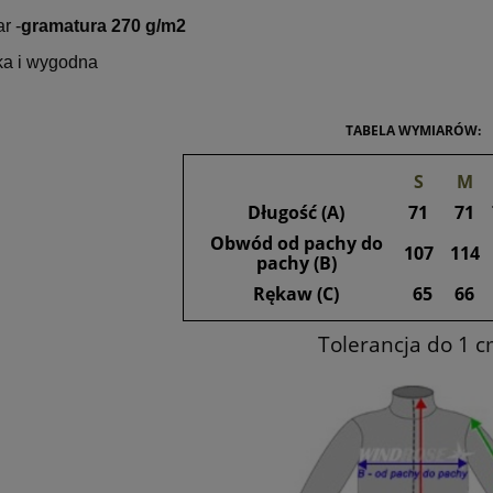
r -
gramatura 270 g/m2
ka i wygodna
TABELA WYMIARÓW:
S
M
Długość (A)
71
71
Obwód od pachy do
a koszulka wędkarska -
Dziecięca koszulka wędkarska 
107
114
pachy (B)
- pomarańczowa - small
żółto - biała - small
Rękaw (C)
65
66
15,00 zł
15,00 zł
Tolerancja do 1 
29,00 zł
29,00 zł
a regularna:
Cena regularna:
29,00 zł
29,00 zł
niższa cena:
Najniższa cena:
do koszyka
do koszyka