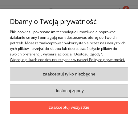
Dbamy o Twoją prywatność
Pliki cookies i pokrewne im technologie umożliwiają poprawne
Ten produkt jest niedostępny.
działanie strony i pomagają nam dostosować ofertę do Twoich
potrzeb. Możesz zaakceptować wykorzystanie przez nas wszystkich
tych plików i przejść do sklepu lub dostosować użycie plików do
swoich preferencji, wybierając opcję "Dostosuj zgody".
Więcej o plikach cookies przeczytasz w naszej Polityce prywatności.
Moje konto
zaakceptuj tylko niezbędne
Płatności i dostawa
dostosuj zgody
Informacje
zaakceptuj wszystkie
O nas
pokaż pełną wersję strony